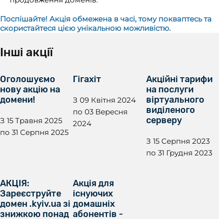
Поспішайте!
Акція обмежена в часі, тому покваптесь та
скористайтеся цією унікальною можливістю.
Інші акції
Оголошуємо
Гігахіт
Акційні тарифи
нову акцію на
на послуги
домени!
віртуального
З 09 Квітня 2024
виділеного
по 03 Вересня
серверу
З 15 Травня 2025
2024
по 31 Серпня 2025
З 15 Серпня 2023
по 31 Грудня 2023
АКЦІЯ:
Акція для
Зареєструйте
існуючих
домен .kyiv.ua зі
домашніх
знижкою понад
абонентів -