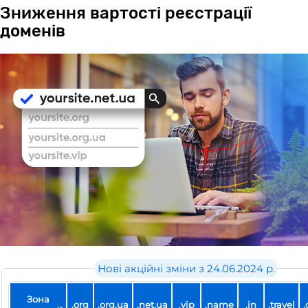
Зниження вартості реєстрації
доменів
Новi акцiйнi зміни з 24.06.2024 р.
Зона
.org
.org.ua
.net.ua
.vip
.name
.in
.travel