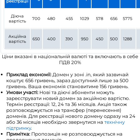
реєстрації
Діюча
700
480
455
1029
578
656
5775
вартість
Акційна
650
400
390
950
450
500
1288
вартість
Ціни вказані в національній валюті та включають в себе
ПДВ 20%
Приклад економії:
Домен у зоні .in, який зазвичай
коштує 656 гривень, зараз доступний лише за 500
гривень. Ваша економія становитиме 156 гривень.
Умови участі:
Нові та діючі абоненти можуть
зареєструвати новий домен за акційною вартістю.
Термін реєстрації: 12, 24 та 36 місяців. Акція також
розповсюджується на трансфер (перенесення)
доменів. Для реєстрації нового домену одразу на 24
або 36 місяців необхідно звернутися на
технічну
підтримку
.
Примітка:
Пропозиція не розповсюджується на
продовження доменів.