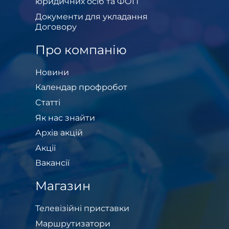
юридичних осіб та ФОП
Документи для укладання
Договору
Про компанію
Новини
Календар профробот
Cтатті
Як нас знайти
Архів акцій
Акції
Вакансії
Магазин
Телевізійні приставки
Маршрутизатори