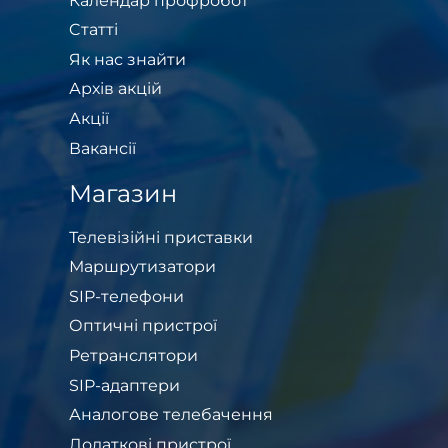
Календар профробот
Cтатті
Як нас знайти
Архів акцій
Акції
Вакансії
Магазин
Телевізійні приставки
Маршрутизатори
SIP-телефони
Оптичні пристрої
Ретранслятори
SIP-адаптери
Аналогове телебачення
Додаткові пристрої