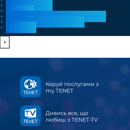
Профроботи
Акції
Соціальна відповідальність компанії
Політика конфіденційності
Статті
×
Керуй послугами з
my TENET
Дивись все, що
любиш з TENET-TV