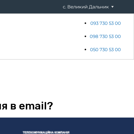
c. Великий Дальник
093 730 53 00
ени
Хостинг
Акції
Новини
098 730 53 00
050 730 53 00
я в email?