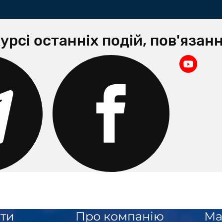
урсі останніх подій, пов'яза
ти
Про компанію
Ма