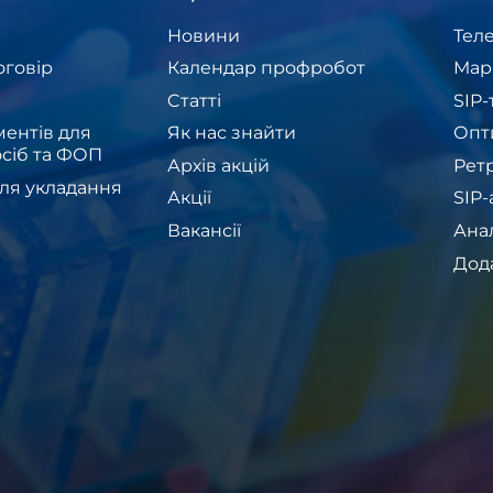
Новини
Теле
оговір
Календар профробот
Мар
Cтатті
SIP
ентів для
Як нас знайти
Опт
сіб та ФОП
Архів акцій
Рет
ля укладання
Акції
SIP
Вакансії
Ана
Дод