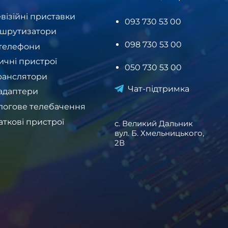
візійні приставки
093 730 53 00
шрутизатори
098 730 53 00
-телефони
ичні пристрої
050 730 53 00
ранслятори
Чат-підтримка
-адаптери
логове телебачення
аткові пристрої
c. Великий Дальник
вул. Б. Хмельницького,
2В