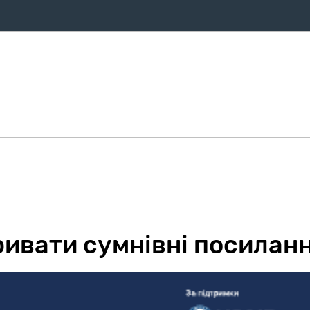
ифи
Оплата
Послуги
Про компанію
Магазин
Дом
ривати сумнівні посиланн