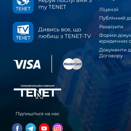
Керуй послугами з
my TENET
Ліцензії
Публічний д
Реквізити
Дивись все, що
Форми докум
любиш з TENET-TV
юридичних о
Документи д
Договору
Підпишіться на нас