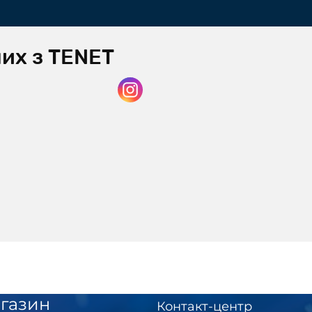
нних з TENET
газин
Контакт-центр