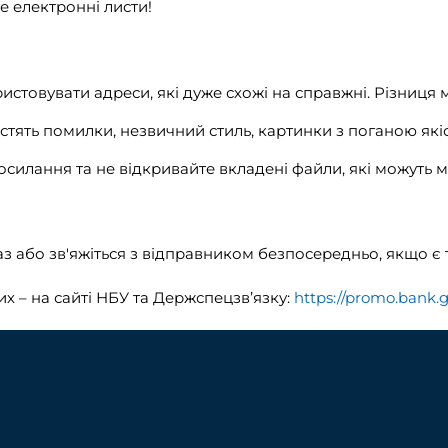
 електронні листи!
стовувати адреси, які дуже схожі на справжні. Різниця 
істять помилки, незвичний стиль, картинки з поганою як
осилання та не відкривайте вкладені файли, які можуть м
!
з або зв'яжіться з відправником безпосередньо, якщо є 
 – на сайті НБУ та Держспецзв’язку:
https://promo.bank.