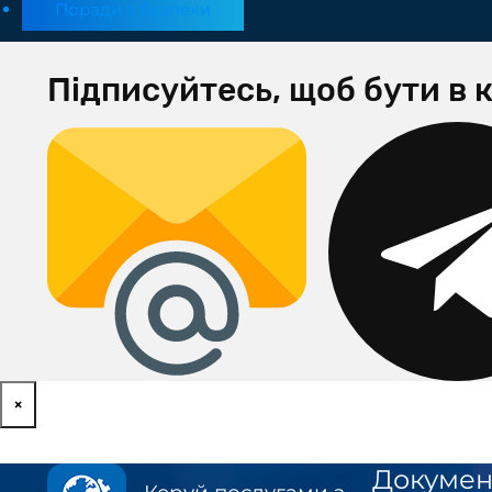
Поради з безпеки
Підписуйтесь, щоб бути в к
×
Докумен