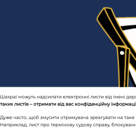
Шахраї можуть надсилати електронні листи від імені держ
таких листів – отримати від вас конфіденційну інформац
Дуже часто, щоб змусити отримувача зреагувати на таке 
Наприклад, лист про термінову судову справу, блокуванн