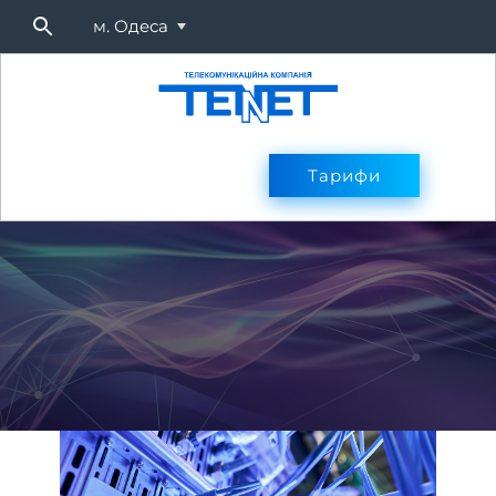
м. Одеса
Підключитися
Тарифи
Тарифи
Оплата
Послуг