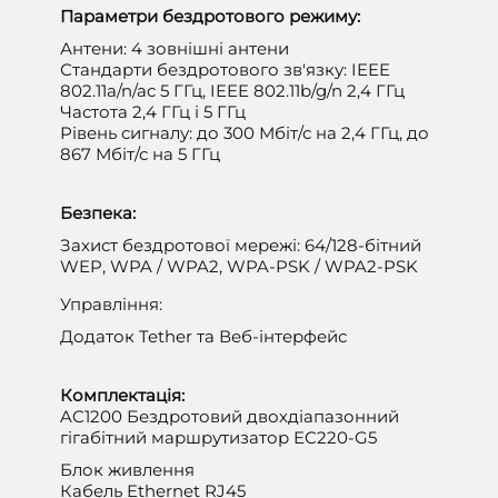
Параметри бездротового режиму:
Антени: 4 зовнішні антени
Стандарти бездротового зв'язку: IEEE
802.11a/n/ac 5 ГГц, IEEE 802.11b/g/n 2,4 ГГц
Частота 2,4 ГГц і 5 ГГц
Рівень сигналу: до 300 Мбіт/с на 2,4 ГГц, до
867 Мбіт/с на 5 ГГц
Безпека:
Захист бездротової мережі: 64/128-бітний
WEP, WPA / WPA2, WPA-PSK / WPA2-PSK
Управління:
Додаток Tether та Веб-інтерфейс
Комплектація:
AC1200 Бездротовий двохдіапазонний
гігабітний маршрутизатор EC220-G5
Блок живлення
Кабель Ethernet RJ45