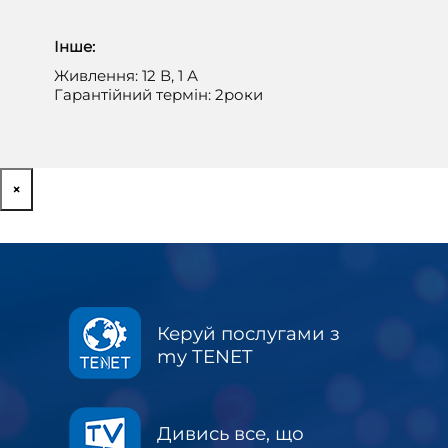
Інше:
Живлення: 12 В, 1 А
Гарантійний термін: 2роки
×
Керуй послугами з
my TENET
Дивись все, що