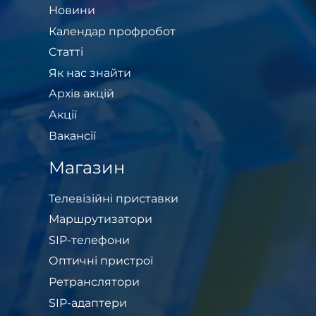
Новини
Календар профробот
Cтатті
Як нас знайти
Архів акцій
Акції
Вакансії
Магазин
Телевізійні приставки
Маршрутизатори
SIP-телефони
Оптичні пристрої
Ретранслятори
SIP-адаптери