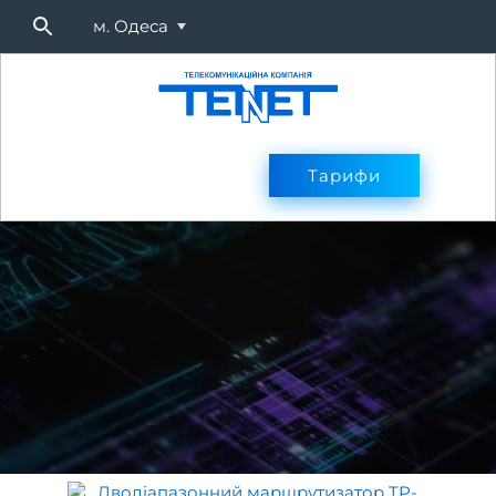
м. Одеса
Підключитися
Тарифи
Тарифи
Оплата
Послуг