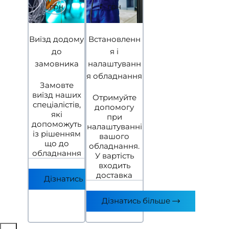
грн
грн
Виїзд додому
Встановленн
до
я i
замовника
налаштуванн
я обладнання
Замовте
виїзд наших
Отримуйте
спецiалiстiв,
допомогу
якi
при
допоможуть
налаштуваннi
iз рiшенням
вашого
що до
обладнання.
обладнання
У вартiсть
входить
доставка
Дізнатись більше
Дізнатись більше