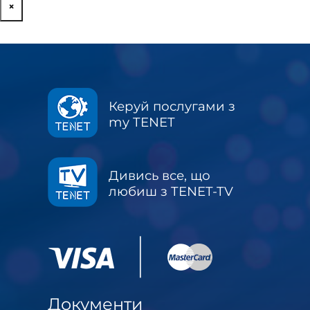
×
Керуй послугами з
my TENET
Дивись все, що
любиш з TENET-TV
Документи