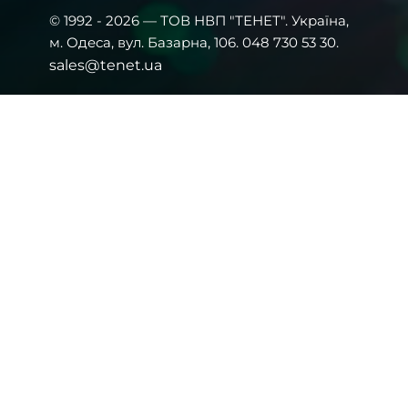
© 1992 - 2026 — ТОВ НВП "ТЕНЕТ". Українa,
м. Одеса, вул. Базарна, 106. 048 730 53 30.
sales@tenet.ua