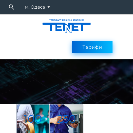
м. Одеса
Підключитися
Тарифи
Тарифи
Оплата
Послуг
100
250