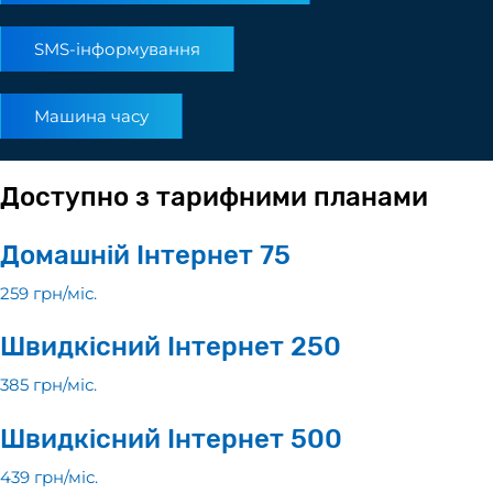
SMS-інформування
Машина часу
Доступно з тарифними планами
Домашній Інтернет 75
259 грн/мiс.
Швидкісний Інтернет 250
385 грн/мiс.
Швидкісний Інтернет 500
439 грн/мiс.