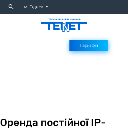
м. Одеса
Підключитися
Тарифи
Тарифи
Оплата
Послуг
Оренда постійної IP-