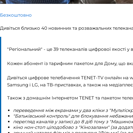
Безкоштовно
Дивіться близько 40 новинних та розважальних телекана
"Регіональний" - це 39 телеканалів цифрової якості у 
Кожен абонент із тарифним пакетом для Дому, що в
Дивіться цифрове телебачення TENET-TV онлайн на
w
Samsung і LG, на ТВ-приставках, а також на медіаплеє
Також з домашнім Інтернетом TENET та пакетом телек
переведення між екранами у два кліки з "Мультіск
"Батьківський контроль" для блокування небажаних 
перегляд каналів у записі до 8 діб тому з "Машиною
кіно нон-стоп цілодобово з "Кінозалами" (за додатк
зручний каталог фільмів з послугою "Фільми" (за до