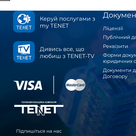
Докумен
Керуй послугами з
my TENET
Ліцензії
Публічний д
Реквізити
Дивись все, що
Форми докум
любиш з TENET-TV
юридичних о
Документи д
Договору
Підпишіться на нас