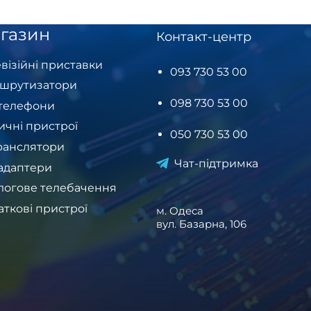
газин
Контакт-центр
візійні приставки
093 730 53 00
шрутизатори
098 730 53 00
-телефони
ичні пристрої
050 730 53 00
ранслятори
Чат-підтримка
-адаптери
логове телебачення
аткові пристрої
м. Одеса
вул. Базарна, 106