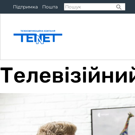
Підтримка
Пошта
Підключитися
Тар
Телевізійни