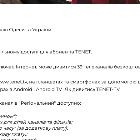
лів Одеси та України.
вільному доступі для абонентів TENET.
ключає
Інтернет
, може дивитися 39 телеканалів безкошто
ww.tenet.tv
, на планшетах та смартфонах за допомогою 
рах з Android і Android TV. Як дивитись TENET-TV.
аналів "Регіональний" доступно:
рином";
для дітей каналів та фільмів;
 часу" (за додаткову плату);
ову плату);
даткову плату);