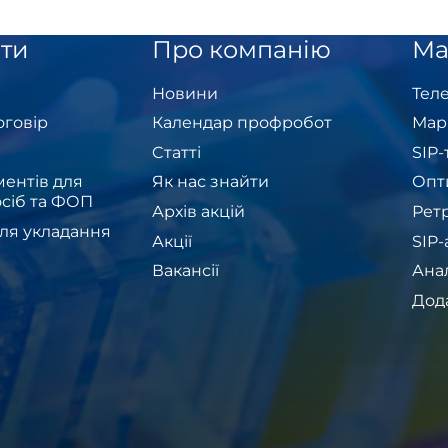
ти
Про компанію
Ма
Новини
Теле
оговір
Календар профробот
Мар
Cтатті
SIP
ентів для
Як нас знайти
Опт
сіб та ФОП
Архів акцій
Рет
ля укладання
Акції
SIP
Вакансії
Ана
Дод