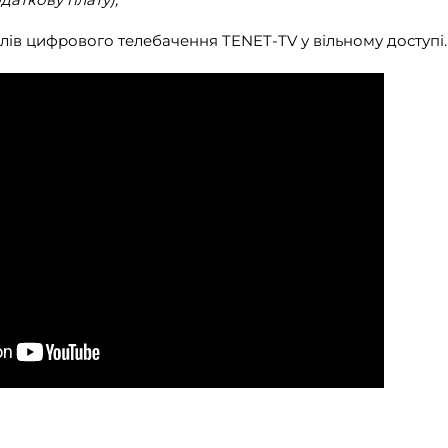
алів цифрового телебачення TENET-TV у вільному доступі.