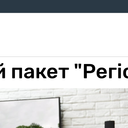
ифи
Оплата
Послуги
Про компанію
Магазин
Дом
й пакет "Рег