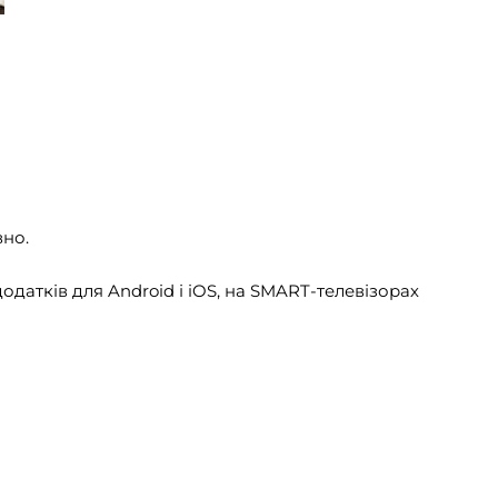
вно.
додатків для
Android
і
iOS
, на SMART-телевізорах