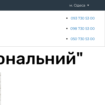
м. Одеса
093 730 53 00
ени
Хостинг
Акції
Новини
098 730 53 00
050 730 53 00
іональний"