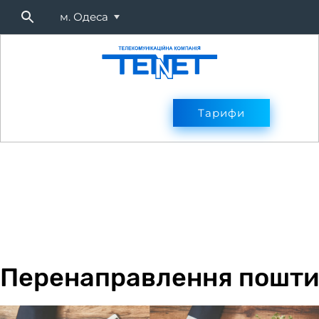
м. Одеса
Підключитися
Тарифи
Тарифи
Оплата
Послуг
Перенаправлення пошти