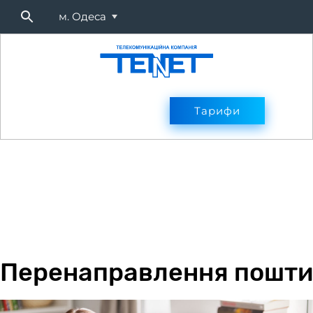
м. Одеса
Підключитися
Тарифи
Тарифи
Оплата
Послуг
Перенаправлення пошти