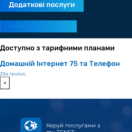
Додаткові послуги
Перенаправлення пошти
Доступно з тарифними планами
Домашній Інтернет 75 та Телефон
294 грн/мiс.
×
Керуй послугами з