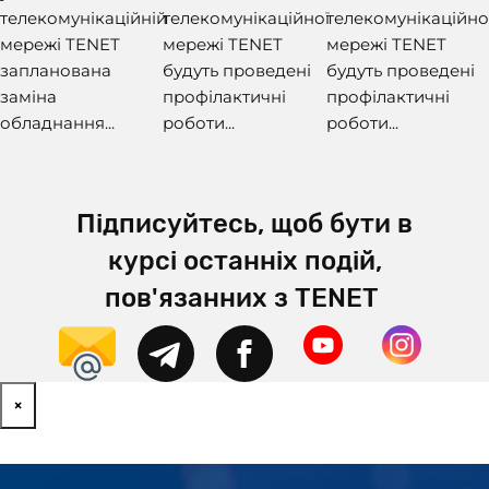
телекомунікаційній
телекомунікаційної
телекомунікаційно
мережі TENET
мережі TENET
мережі TENET
запланована
будуть проведені
будуть проведені
заміна
профілактичні
профілактичні
обладнання...
роботи...
роботи...
Підписуйтесь, щоб бути в
курсі останніх подій,
пов'язанних з TENET
×