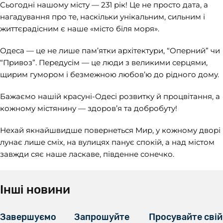
Сьогодні нашому місту — 231 рік! Це не просто дата, а
нагадування про те, наскільки унікальним, сильним і
життєрадісним є наше «місто біля моря».
Одеса — це не лише пам’ятки архітектури, “Оперний” чи
“Привоз”. Передусім — це люди з великими серцями,
щирим гумором і безмежною любов’ю до рідного дому.
Бажаємо нашій красуні-Одесі розвитку й процвітання, а
кожному містянину — здоров’я та добробуту!
Нехай якнайшвидше повернеться Мир, у кожному дворі
лунає лише сміх, на вулицях панує спокій, а над містом
завжди сяє наше ласкаве, південне сонечко.
Інші новини
Завершуємо
Запрошуйте
Просувайте свій