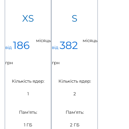
XS
S
місяць
місяць
186
382
від
від
грн
грн
Кількість ядер:
Кількість ядер:
1
2
Пам'ять:
Пам'ять:
1 ГБ
2 ГБ