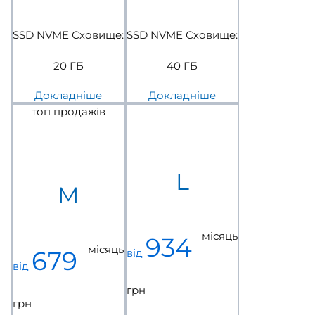
SSD NVME Сховище:
SSD NVME Сховище:
20 ГБ
40 ГБ
Докладніше
Докладніше
топ продажів
L
M
місяць
934
місяць
679
від
від
грн
грн