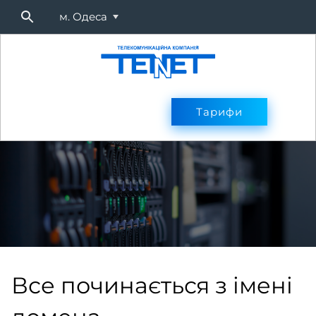
м. Одеса
Підключитися
Тарифи
Тарифи
Оплата
Послуг
Все починається з імені