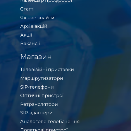
Календар профробот
Cтатті
Як нас знайти
Архів акцій
Акції
Вакансії
Магазин
Телевізійні приставки
Маршрутизатори
SIP-телефони
Оптичні пристрої
Ретранслятори
SIP-адаптери
Аналогове телебачення
Додаткові пристрої