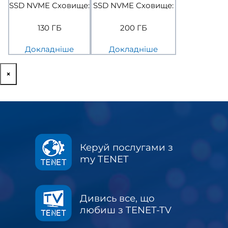
SSD NVME Сховище:
SSD NVME Сховище:
130 ГБ
200 ГБ
Докладніше
Докладніше
×
Керуй послугами з
my TENET
Дивись все, що
любиш з TENET-TV