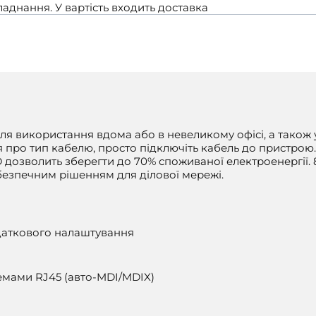
днання. У вартiсть входить доставка
я використання вдома або в невеликому офісі, а також у
 про тип кабелю, просто підключіть кабель до пристрою.
D дозволить зберегти до 70% споживаної електроенергії.
безпечним рішенням для ділової мережі.
одаткового налаштування
ьемами RJ45 (авто-MDI/MDIX)