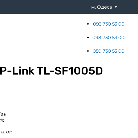
м. Одеса
093 730 53 00
ени
Хостинг
Акції
Новини
098 730 53 00
050 730 53 00
P-Link TL-SF1005D
Так
/с
татор