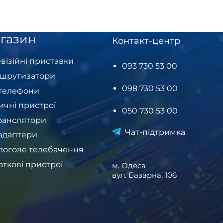
газин
Контакт-центр
візійні приставки
093 730 53 00
шрутизатори
098 730 53 00
-телефони
ичні пристрої
050 730 53 00
ранслятори
Чат-підтримка
-адаптери
логове телебачення
аткові пристрої
м. Одеса
вул. Базарна, 106