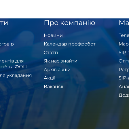
ти
Про компанію
Ма
Новини
Теле
оговір
Календар профробот
Мар
Cтатті
SIP
ентів для
Як нас знайти
Опт
сіб та ФОП
Архів акцій
Рет
ля укладання
Акції
SIP
Вакансії
Ана
Дод