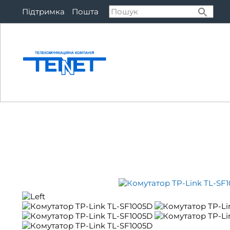
Підтримка
Пошта
Підключитися
Тар