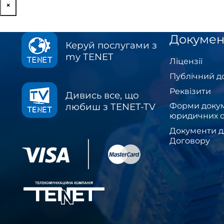
×
Докумен
Керуй послугами з
my TENET
Ліцензії
Публічний д
Реквізити
Дивись все, що
Форми докум
любиш з TENET-TV
юридичних о
Документи д
Договору