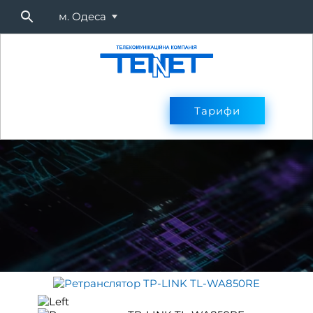
м. Одеса
Підключитися
Тарифи
Тарифи
Оплата
Послуг