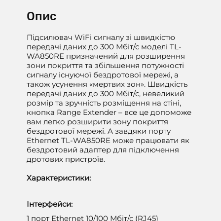
Опис
Підсилювач WiFi сигналу зі швидкістю
передачі даних до 300 Мбіт/с моделі TL-
WA850RE призначений для розширення
зони покриття та збільшення потужності
сигналу існуючої бездротової мережі, а
також усунення «мертвих зон». Швидкість
передачі даних до 300 Мбіт/с, невеликий
розмір та зручність розміщення на стіні,
кнопка Range Extender – все це допоможе
вам легко розширити зону покриття
бездротової мережі. А завдяки порту
Ethernet TL-WA850RE може працювати як
бездротовий адаптер для підключення
дротових пристроїв.
Характеристики:
Інтерфейси:
1 порт Ethernet 10/100 Мбіт/с (RJ45)