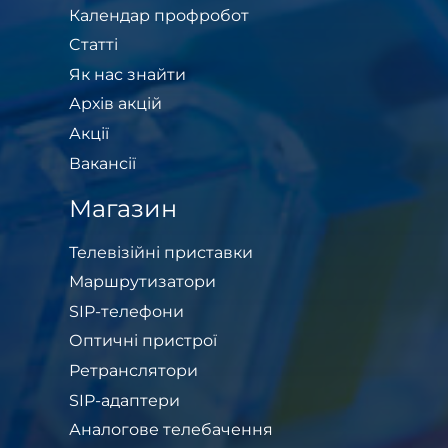
Календар профробот
Cтатті
Як нас знайти
Архів акцій
Акції
Вакансії
Магазин
Телевізійні приставки
Маршрутизатори
SIP-телефони
Оптичні пристрої
Ретранслятори
SIP-адаптери
Аналогове телебачення