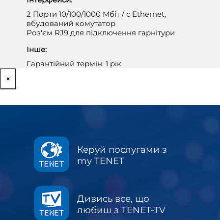
2 Порти 10/100/1000 Мбіт / с Ethernet,
вбудований комутатор
Роз'єм RJ9 для підключення гарнітури
Інше:
Гарантійний термін: 1 рік
×
Керуй послугами з
my TENET
Дивись все, що
любиш з TENET-TV