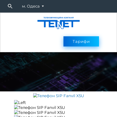
м. Одеса
Підключитися
Тарифи
Тарифи
Оплата
Послуг