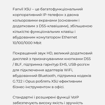
Fanvil X5U – це багатофункціональний
корпоративний IP-телефон з двома
кольоровими екранами (основним і
додатковим з DSS-клавішами), збільшеною
кількістю функціональних клавіш і
вбудованим комутатором Ethernet
10/100/1000 Mbit
Покращений звук HD, великий додатковий
дисплей з призначуваними кнопками DSS
/ BLF, підтримка гарнітур EHS, USB-роз'єм
для підключення адаптерів WiFi,
вбудованний Bluetooth, підтримка кодеків
G.722 і Opus роблять X5U ефективним
бізнес-інструментом в офісі.
Стандартні і розширені функції VoIP
забезпечують високу якість і зручність