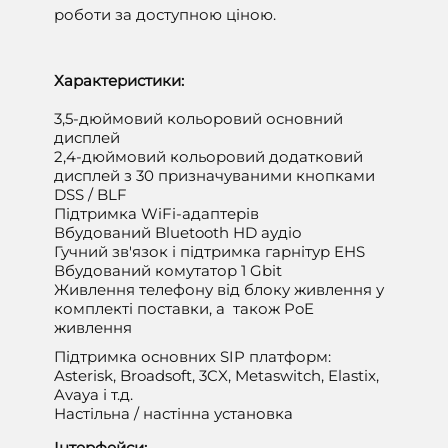
роботи за доступною ціною.
Характеристики:
3,5-дюймовий кольоровий основний
дисплей
2,4-дюймовий кольоровий додатковий
дисплей з 30 призначуваними кнопками
DSS / BLF
Підтримка WiFi-адаптерів
Вбудований Bluetooth HD аудіо
Гучний зв'язок і підтримка гарнітур EHS
Вбудований комутатор 1 Gbit
Живлення телефону від блоку живлення у
комплекті поставки, а також PoE
живлення
Підтримка основних SIP платформ:
Asterisk, Broadsoft, 3CX, Metaswitch, Elastix,
Avaya і т.д.
Настільна / настінна установка
Інтерфейси: