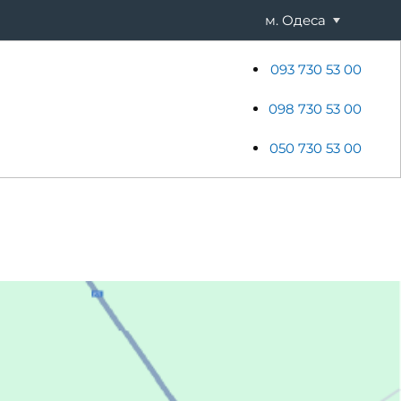
м. Одеса
093 730 53 00
ени
Хостинг
Акції
Новини
098 730 53 00
050 730 53 00