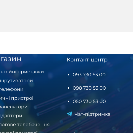
газин
Контакт-центр
візійні приставки
093 730 53 00
шрутизатори
098 730 53 00
-телефони
ичні пристрої
050 730 53 00
ранслятори
Чат-підтримка
-адаптери
логове телебачення