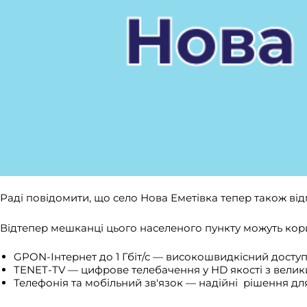
Раді повідомити, що село Нова Еметівка тепер також ві
Відтепер мешканці цього населеного пункту можуть кор
GPON-Інтернет до 1 Гбіт/с — високошвидкісний доступ 
TENET-TV — цифрове телебачення у HD якості з велик
Телефонія та мобільний зв'язок — надійні рішення для