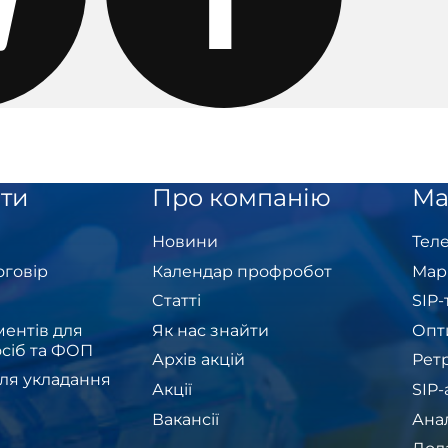
ти
Про компанію
Ма
Новини
Теле
оговір
Календар профробот
Мар
Cтатті
SIP
ентів для
Як нас знайти
Опт
сіб та ФОП
Архів акцій
Рет
ля укладання
Акції
SIP
Вакансії
Ана