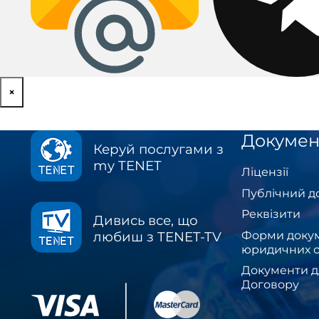
×
Докумен
Керуй послугами з
my TENET
Ліцензії
Публічний д
Реквізити
Дивись все, що
Форми докум
любиш з TENET-TV
юридичних о
Документи д
Договору