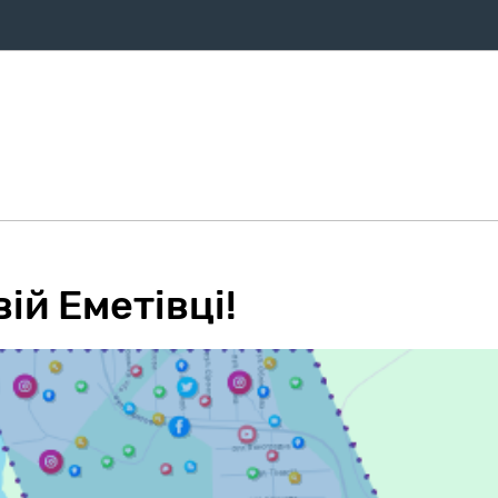
ифи
Оплата
Послуги
Про компанію
Магазин
Дом
ій Еметівці!