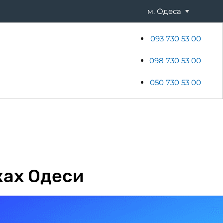
м. Одеса
093 730 53 00
ени
Хостинг
Акції
Новини
098 730 53 00
050 730 53 00
нках Одеси