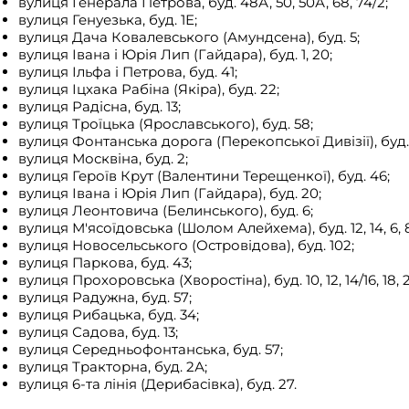
вулиця Генерала Петрова, буд. 48А, 50, 50А, 68, 74/2;
вулиця Генуезька, буд. 1Е;
вулиця Дача Ковалевського (Амундсена), буд. 5;
вулиця Івана і Юрія Лип (Гайдара), буд. 1, 20;
вулиця Ільфа і Петрова, буд. 41;
вулиця Іцхака Рабіна (Якіра), буд. 22;
вулиця Радісна, буд. 13;
вулиця Троїцька (Ярославського), буд. 58;
вулиця Фонтанська дорога (Перекопської Дивізії), буд. 
вулиця Москвіна, буд. 2;
вулиця Героїв Крут (Валентини Терещенкої), буд. 46;
вулиця Івана і Юрія Лип (Гайдара), буд. 20;
вулиця Леонтовича (Белинського), буд. 6;
вулиця М'ясоїдовська (Шолом Алейхема), буд. 12, 14, 6, 
вулиця Новосельського (Островідова), буд. 102;
вулиця Паркова, буд. 43;
вулиця Прохоровська (Хворостіна), буд. 10, 12, 14/16, 18, 20
вулиця Радужна, буд. 57;
вулиця Рибацька, буд. 34;
вулиця Садова, буд. 13;
вулиця Середньофонтанська, буд. 57;
вулиця Тракторна, буд. 2А;
вулиця 6-та лінія (Дерибасівка), буд. 27.