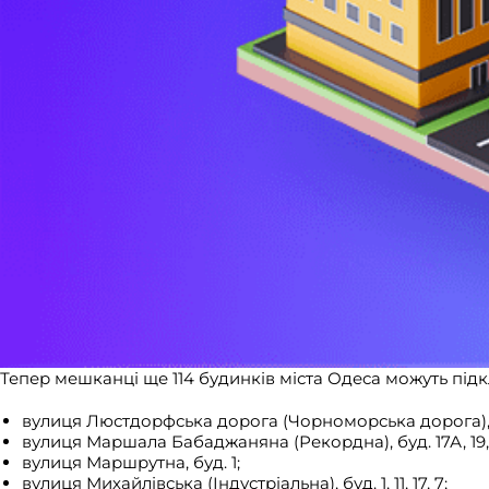
Тепер мешканці ще 114 будинків міста Одеса можуть підк
вулиця Люстдорфська дорога (Чорноморська дорога), 
вулиця Маршала Бабаджаняна (Рекордна), буд. 17А, 19, 
вулиця Маршрутна, буд. 1;
вулиця Михайлівська (Індустріальна), буд. 1, 11, 17, 7;