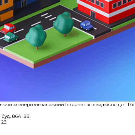
лючити енергонезалежний Інтернет зі швидкістю до 1 Гбіт
буд. 86А, 88;
23;