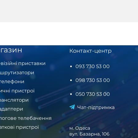
газин
Контакт-центр
візійні приставки
093 730 53 00
шрутизатори
098 730 53 00
-телефони
ичні пристрої
050 730 53 00
ранслятори
Чат-підтримка
-адаптери
логове телебачення
аткові пристрої
м. Одеса
вул. Базарна, 106