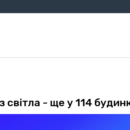
ифи
Оплата
Послуги
Про компанію
Магазин
Дом
з світла - ще у 114 буди