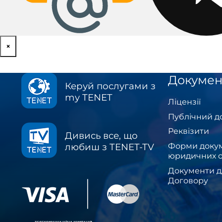
×
Докумен
Керуй послугами з
my TENET
Ліцензії
Публічний д
Реквізити
Дивись все, що
Форми докум
любиш з TENET-TV
юридичних о
Документи д
Договору