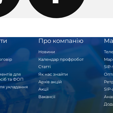
ти
Про компанію
Ма
Новини
Теле
оговір
Календар профробот
Мар
Cтатті
SIP
ентів для
Як нас знайти
Опт
сіб та ФОП
Архів акцій
Рет
ля укладання
Акції
SIP
Вакансії
Ана
Дод