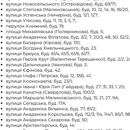
вулиця Новосельського (Островідова), буд. 69/71;
вулиця Степова (Малиновський), буд. 10, 12, 14, 16, 18/20, 2
вулиця Успенська (Чичеріна), буд. 121, 127;
вулиця Утесова, буд. 11, 13, 3, 5, 7;
перулок Книжний, буд. 19;
площа Михайлівська (Полярникова), буд. 5;
вулиця Академіка Філатова, буд. 3/2, 7, 20/3, 48, 50, 52/2, 
вулиця Базарна (Кірова), буд. 110;
вулиця Богдана Хмельницького, буд. 23;
вулиця Бреуса, буд. 61/4, 61/5, 61/6, 61/7;
вулиця Героїв Крут (Валентини Терещенкої), буд. 2/2, 2/3,
вулиця Дальницька (Іванова), буд. 2;
вулиця Єфімова, буд. 42;
вулиця Ільфа і Петрова, буд. 12, 35Б, 41;
вулиця Космонавтів, буд. 23/1;
вулиця Івана і Юрія Лип (Гайдара), буд. 27, 31, 33, 1, 20;
вулиця Канатна (Свердлова), буд. 100/2;
вулиця Маршала Малиновського, буд. 15, 21, 27, 9А;
вулиця Сегедська, буд. 17А;
вулиця Академіка Вільямса, буд. 77, 81/2;
вулиця Академіка Корольова, буд. 112/3, 114, 114/1, 85/1, 98
вулиця Академіка Сахарова, буд. 50;
вулиця Архітекторська, буд. 14;