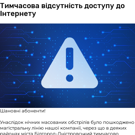
Тимчасова відсутність доступу до
Інтернету
Шановні абоненти!
Унаслідок нічних масованих обстрілів було пошкоджено
магістральну лінію нашої компанії, через що в деяких
районах міста Білгород-Дністровський тимчасово