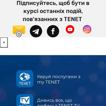
Підписуйтесь, щоб бути в
курсі останніх подій,
пов'язанних з TENET
×
Керуй послугами з
my TENET
Дивись все, що
любиш з TENET-TV