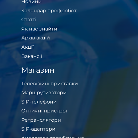
Новини
Календар профробот
Cтатті
Як нас знайти
Архів акцій
Акції
Вакансії
Магазин
Телевізійні приставки
Маршрутизатори
SIP-телефони
Оптичні пристрої
Ретранслятори
SIP-адаптери