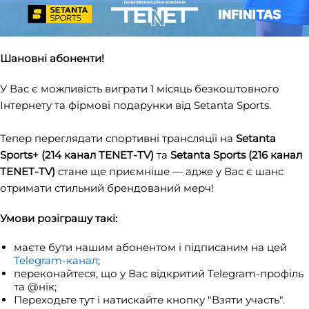
Шановні абоненти!
У Вас є можливість виграти 1 місяць безкоштовного
Інтернету та фірмові подарунки від Setanta Sports.
Тепер переглядати спортивні трансляції на
Setanta
Sports+ (214 канал TENET-TV)
та
Setanta Sports (216 канал
TENET-TV)
стане ще приємніше — адже у Вас є шанс
отримати стильний брендований мерч!
Умови розіграшу такі:
маєте бути нашим абонентом і підписаним на цей
Telegram-канал
;
переконайтеся, що у Вас відкритий Telegram-профіль
та @нік;
Переходьте тут і натискайте кнопку "Взяти участь".