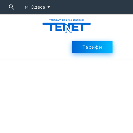
м. Одеса
Підключитися
Тарифи
Тарифи
Оплата
Послуг