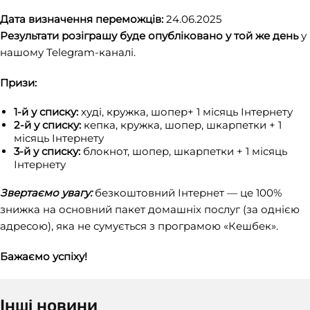
Дата визначення переможців:
24.06.2025
Результати розіграшу буде опубліковано у той же день
у
нашому Telegram-каналі.
Призи:
1-й у списку:
худі, кружка, шопер+ 1 місяць Інтернету
2-й у списку:
кепка, кружка, шопер, шкарпетки + 1
місяць Інтернету
3-й у списку:
блокнот, шопер, шкарпетки + 1 місяць
Інтернету
Звертаємо увагу:
безкоштовний Інтернет — це 100%
знижка на основний пакет домашніх послуг (за однією
адресою), яка не сумується з програмою «Кешбек».
Бажаємо успіху!
Інші новини