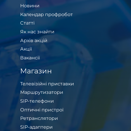
Новини
Календар профробот
Cтатті
Як нас знайти
Архів акцій
Акції
Вакансії
Магазин
Телевізійні приставки
Маршрутизатори
SIP-телефони
Оптичні пристрої
Ретранслятори
SIP-адаптери