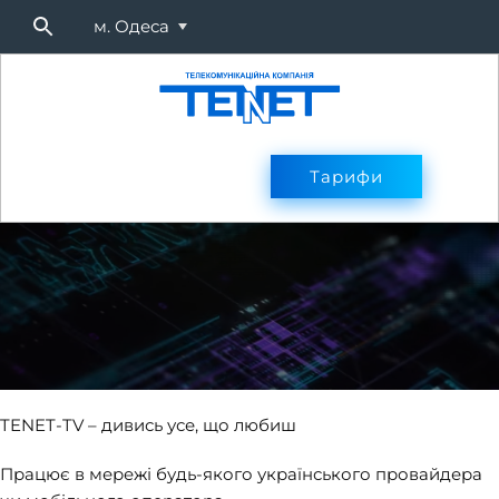
м. Одеса
Підключитися
Тарифи
Тарифи
Оплата
Послуг
TENET-TV – дивись усе, що любиш
Працює в мережі будь-якого українського провайдера