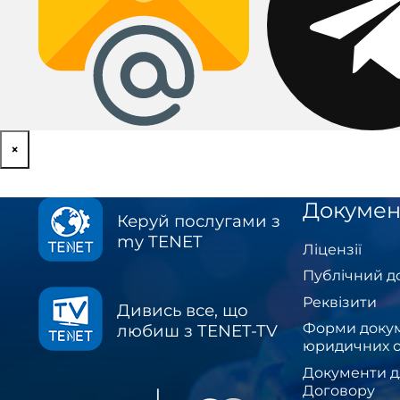
×
Докумен
Керуй послугами з
my TENET
Ліцензії
Публічний д
Реквізити
Дивись все, що
Форми докум
любиш з TENET-TV
юридичних о
Документи д
Договору