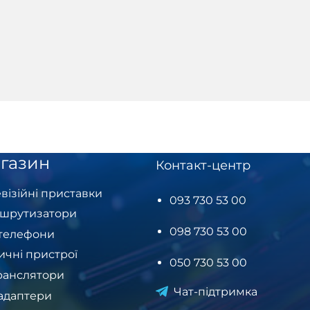
газин
Контакт-центр
візійні приставки
093 730 53 00
шрутизатори
098 730 53 00
-телефони
ичні пристрої
050 730 53 00
ранслятори
Чат-підтримка
-адаптери