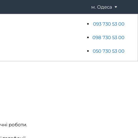
м. Одеса
093 730 53 00
ени
Хостинг
Акції
Новини
098 730 53 00
050 730 53 00
чні роботи.