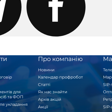
ти
Про компанію
Ма
Новини
Теле
оговір
Календар профробот
Мар
Cтатті
SIP
ентів для
Як нас знайти
Опт
сіб та ФОП
Архів акцій
Рет
ля укладання
Акції
SIP