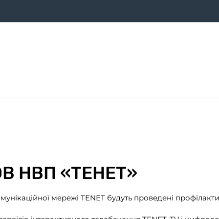
ифи
Оплата
Послуги
Про компанію
Магазин
Дом
ОВ НВП «ТЕНЕТ»
омунікаційної мережі TENET будуть проведені профілакти