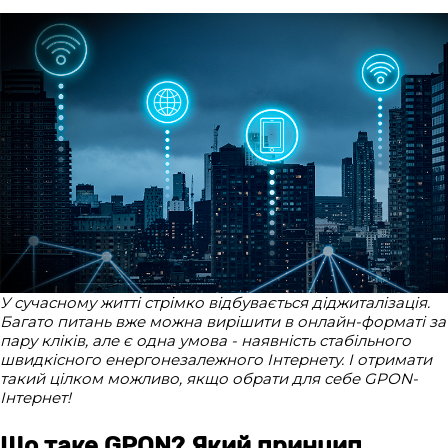
У сучасному житті стрімко відбувається діджиталізація.
Багато питань вже можна вирішити в онлайн-форматі за
пару кліків, але є одна умова - наявність стабільного
швидкісного енергонезалежного Інтернету. І отримати
такий цілком можливо, якщо обрати для себе GPON-
Інтернет!
Що таке GPON? Який принцип