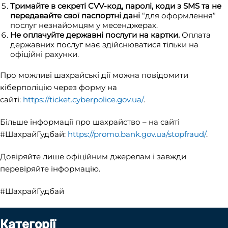
Тримайте в секреті CVV-код, паролі, коди з SMS та не
передавайте свої паспортні дані
“для оформлення”
послуг незнайомцям у месенджерах.
Не оплачуйте державні послуги на картки.
Оплата
державних послуг має здійснюватися тільки на
офіційні рахунки.
Про можливі шахрайські дії можна повідомити
кіберполіцію через форму на
сайті:
https://ticket.cyberpolice.gov.ua/
.
Більше інформації про шахрайство – на сайті
#ШахрайГудбай:
https://promo.bank.gov.ua/stopfraud/
.
Довіряйте лише офіційним джерелам і завжди
перевіряйте інформацію.
#ШахрайГудбай
Категорії