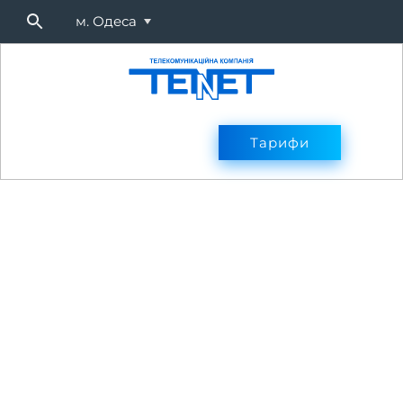
м. Одеса
Підключитися
Тарифи
Тарифи
Оплата
Послуг