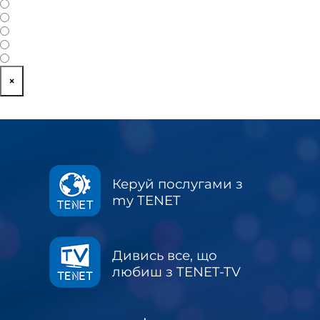
Спорт
Кіно
Новини
HD канали
Освіта
×
Керуй послугами з
my TENET
Дивись все, що
любиш з TENET-TV