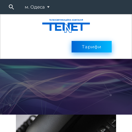
м. Одеса
Підключитися
Тарифи
Тарифи
Оплата
Послуг