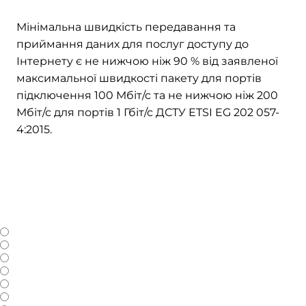
Мінімальна швидкість передавання та
приймання даних для послуг доступу до
Інтернету є не нижчою ніж 90 % від заявленої
максимальної швидкості пакету для портів
підключення 100 Мбіт/с та не нижчою ніж 200
Мбіт/с для портів 1 Гбіт/с ДСТУ ETSI EG 202 057-
4:2015.
Доступні в пакеті телеканали
Всі канали
Музика
Україна
Одеса
Дитячий
Домашній