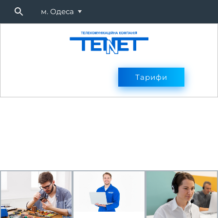
м. Одеса
Підключитися
Тарифи
Тарифи
Оплата
Послуг