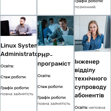
Графік роботи:
позмінний.
Linux System
Administrator
PHP-
Інженер
програміст
Освіта:
відділу
Освіта:
Стаж роботи:
технічного
супроводу
Стаж роботи:
Графік роботи:
повна зайнятість
абонентів
Графік роботи:
повна зайнятість
Освіта:
неповна