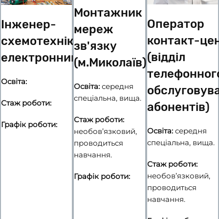
Монтажник
Оператор
Інженер-
мереж
контакт-це
схемотехнік,
зв'язку
(відділ
електронник
(м.Миколаїв)
телефонног
Освіта:
Освіта:
середня
обслуговув
спеціальна, вища.
Стаж роботи:
абонентів)
Стаж роботи:
Графік роботи:
Освіта:
середня
необов’язковий,
спеціальна, вища.
проводиться
навчання.
Стаж роботи:
необов’язковий,
Графік роботи:
проводиться
навчання.