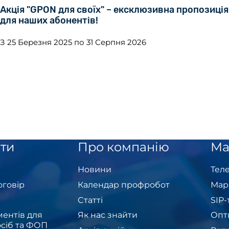
Акція "GPON для своїх" – ексклюзивна пропозиція
для наших абонентів!
З 25 Березня 2025 по 31 Серпня 2026
ти
Про компанію
Ма
Новини
Теле
оговір
Календар профробот
Мар
Cтатті
SIP
ентів для
Як нас знайти
Опт
сіб та ФОП