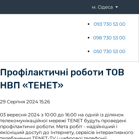
м. Одеса
093 730 53 00
ени
Хостинг
Акції
Новини
098 730 53 00
050 730 53 00
Профілактичні роботи ТОВ
НВП «ТЕНЕТ»
29 Серпня 2024 15:26
03 вересня 2024 з 10:00 до 16:00 на одній із ділянок
телекомунікаційної мережі TENET будуть проведені
профілактичні роботи. Мета робіт - надійніший і
якісніший доступ до Інтернету, сервісів інтерактивного
телебачення TENET-TV і цифрової телефонії...