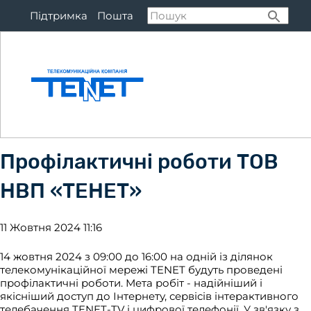
Підтримка
Пошта
Підключитися
Тар
Профілактичні роботи ТОВ
НВП «ТЕНЕТ»
11 Жовтня 2024 11:16
14 жовтня 2024 з 09:00 до 16:00 на одній із ділянок
телекомунікаційної мережі TENET будуть проведені
профілактичні роботи. Мета робіт - надійніший і
якісніший доступ до Інтернету, сервісів інтерактивного
телебачення TENET-TV і цифрової телефонії. У зв'язку з