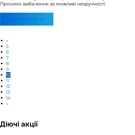
Просимо вибачення за можливі незручності.
Докладніше
«
5
6
7
8
9
10
11
12
13
14
»
Діючі акції