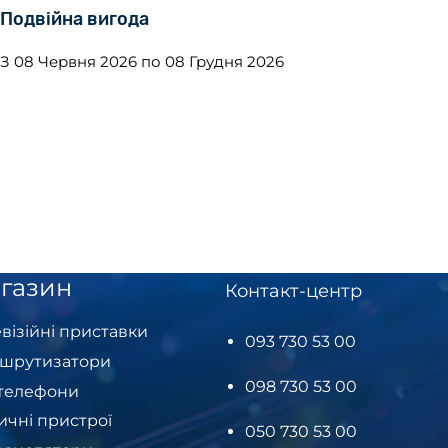
Подвійна вигода
З 08 Червня 2026 по 08 Грудня 2026
газин
Контакт-центр
візійні приставки
093 730 53 00
шрутизатори
098 730 53 00
-телефони
ичні пристрої
050 730 53 00