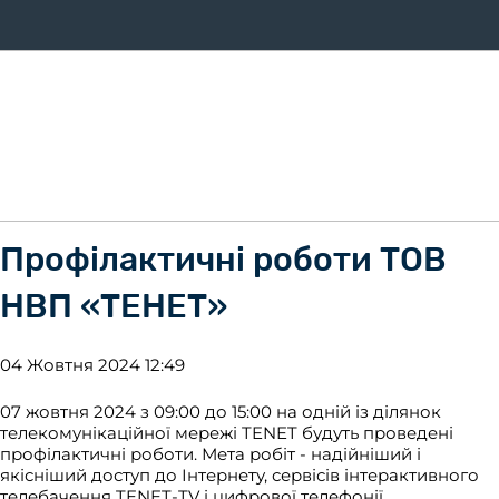
ифи
Оплата
Послуги
Про компанію
Магазин
Дом
Профілактичні роботи ТОВ
НВП «ТЕНЕТ»
04 Жовтня 2024 12:49
07 жовтня 2024 з 09:00 до 15:00 на одній із ділянок
телекомунікаційної мережі TENET будуть проведені
профілактичні роботи. Мета робіт - надійніший і
якісніший доступ до Інтернету, сервісів інтерактивного
телебачення TENET-TV і цифрової телефонії...