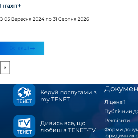
Гігахіт+
З 05 Вересня 2024 по 31 Серпня 2026
Всі акції
×
Докумен
Керуй послугами з
my TENET
Ліцензії
Публічний д
Реквізити
Дивись все, що
Форми докум
любиш з TENET-TV
юридичних о