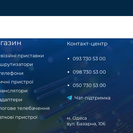
газин
Контакт-центр
візійні приставки
093 730 53 00
шрутизатори
098 730 53 00
-телефони
ичні пристрої
050 730 53 00
ранслятори
Чат-підтримка
-адаптери
логове телебачення
аткові пристрої
м. Одеса
вул. Базарна, 106