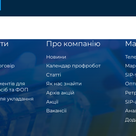
ти
Про компанію
Ма
Новини
Теле
оговір
Календар профробот
Мар
Cтатті
SIP
ентів для
Як нас знайти
Опт
сіб та ФОП
Архів акцій
Рет
ля укладання
Акції
SIP
Вакансії
Ана
Дод