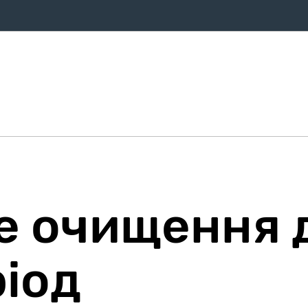
ифи
Оплата
Послуги
Про компанію
Магазин
Дом
 очищення д
іод