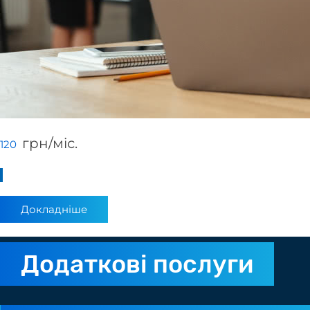
грн/мiс.
120
Докладніше
Додаткові послуги