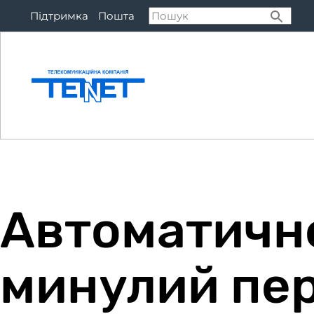
Підтримка
Пошта
Підключитися
Тар
Автоматичне
минулий пер