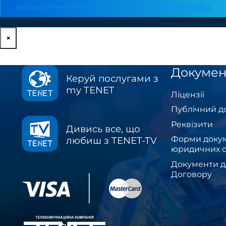
Автоматичне очищення диска за минулий період
×
Докумен
Керуй послугами з
my TENET
Ліцензії
Публічний д
Реквізити
Дивись все, що
Форми докум
любиш з TENET-TV
юридичних о
Документи д
Договору