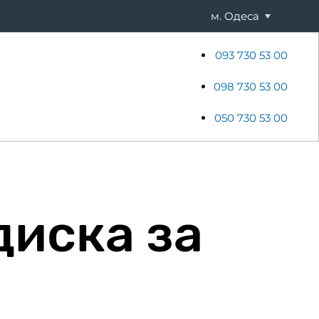
м. Одеса
093 730 53 00
ени
Хостинг
Акції
Новини
098 730 53 00
050 730 53 00
иска за