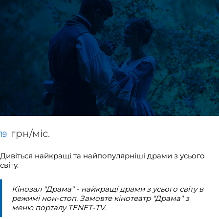
грн/мiс.
19
Дивіться найкращі та найпопулярніші драми з усього
світу.
Кінозал "Драма" - найкращі драми з усього світу в
режимі нон-стоп. Замовте кінотеатр "Драма" з
меню порталу TENET-TV.