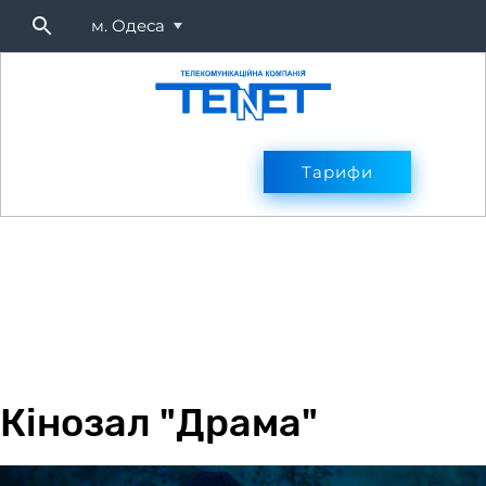
м. Одеса
Підключитися
Тарифи
Тарифи
Оплата
Послуг
Кінозал "Драма"