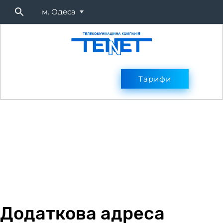
м. Одеса
Підключитися
Тарифи
Тарифи
Оплата
Послуг
Додаткова адреса