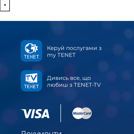
×
Керуй послугами з
my TENET
Дивись все, що
любиш з TENET-TV
Документи