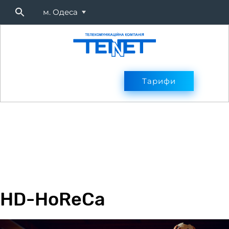
м. Одеса
Підключитися
Тарифи
Тарифи
Оплата
Послуг
HD-HoReCa