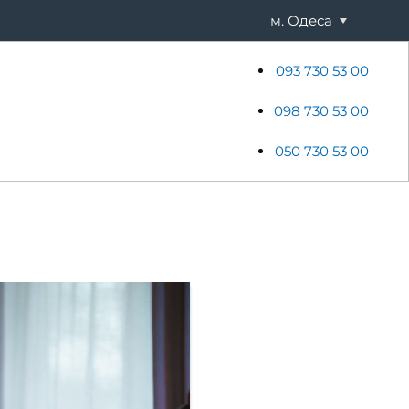
м. Одеса
093 730 53 00
ени
Хостинг
Акції
Новини
098 730 53 00
050 730 53 00