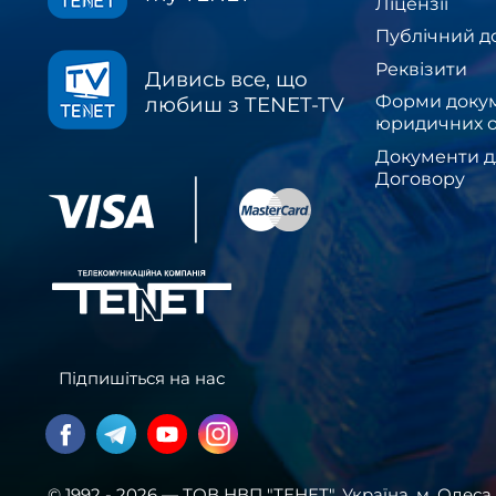
Ліцензії
Публічний д
Реквізити
Дивись все, що
Форми докум
любиш з TENET-TV
юридичних о
Документи д
Договору
Підпишіться на нас
© 1992 - 2026 — ТОВ НВП "ТЕНЕТ". Українa, м. Одеса,