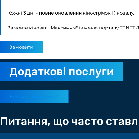
Кожні
3 дні - повне оновлення
кінострічок Кінозалу.
Замовте кінозал "Максимум" із меню порталу TENET-T
Замовити
Додаткові послуги
Кінозал "Максимум"
Питання, що часто став