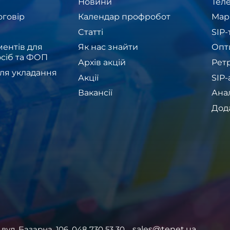
Новини
Теле
оговір
Календар профробот
Мар
Cтатті
SIP
ентів для
Як нас знайти
Опт
сіб та ФОП
Архів акцій
Рет
ля укладання
Акції
SIP
Вакансії
Ана
Дод
 вул. Базарна, 106. 048 730 53 30.
sales@tenet.ua