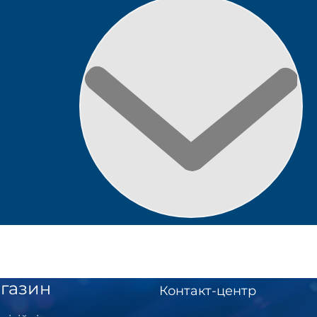
газин
Контакт-центр