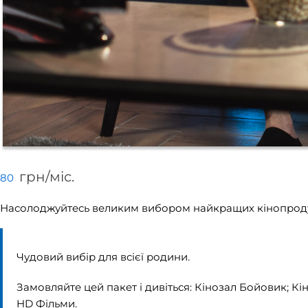
грн/мiс.
80
Насолоджуйтесь великим вибором найкращих кінопродукт
Чудовий вибір для всієї родини.
Замовляйте цей пакет і дивіться: Кінозал Бойовик; Кі
HD Фільми.