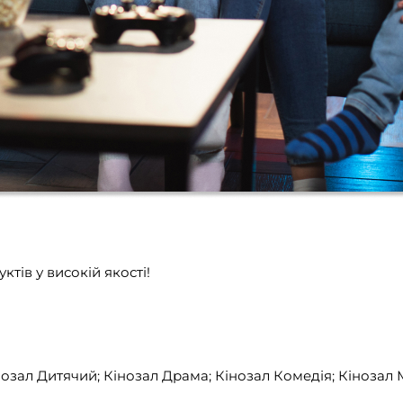
ів у високій якості!
нозал Дитячий; Кінозал Драма; Кінозал Комедія; Кінозал М