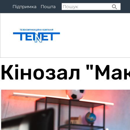
Підтримка
Пошта
Підключитися
Тар
Кінозал "Ма