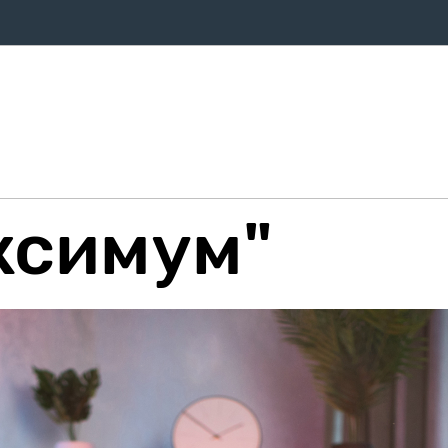
ифи
Оплата
Послуги
Про компанію
Магазин
Дом
ксимум"