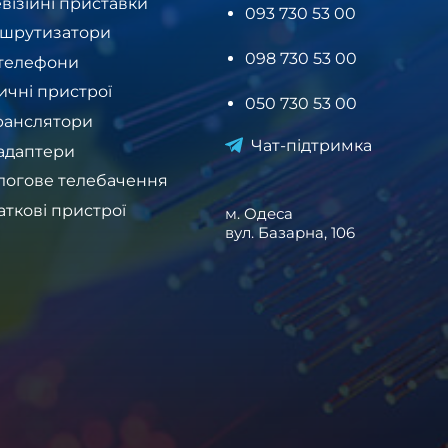
візійні приставки
093 730 53 00
шрутизатори
098 730 53 00
-телефони
ичні пристрої
050 730 53 00
ранслятори
Чат-підтримка
-адаптери
логове телебачення
аткові пристрої
м. Одеса
вул. Базарна, 106