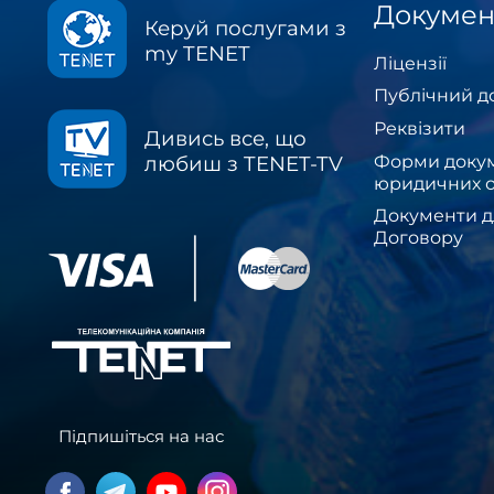
Докумен
Керуй послугами з
my TENET
Ліцензії
Публічний д
Реквізити
Дивись все, що
Форми докум
любиш з TENET-TV
юридичних о
Документи д
Договору
Підпишіться на нас