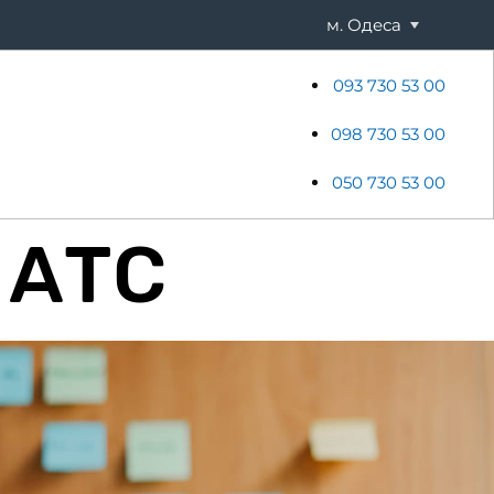
м. Одеса
093 730 53 00
ени
Хостинг
Акції
Новини
098 730 53 00
050 730 53 00
 АТС