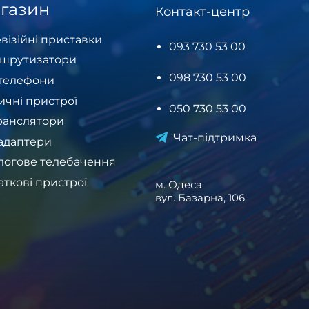
газин
Контакт-центр
візійні приставки
093 730 53 00
шрутизатори
098 730 53 00
-телефони
ичні пристрої
050 730 53 00
ранслятори
Чат-підтримка
-адаптери
логове телебачення
аткові пристрої
м. Одеса
вул. Базарна, 106