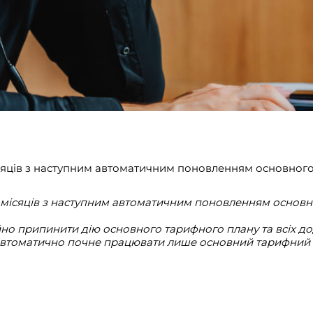
 місяців з наступним автоматичним поновленням основног
 12 місяців з наступним автоматичним поновленням основ
о припинити дію основного тарифного плану та всіх дод
а" автоматично почне працювати лише основний тарифний п