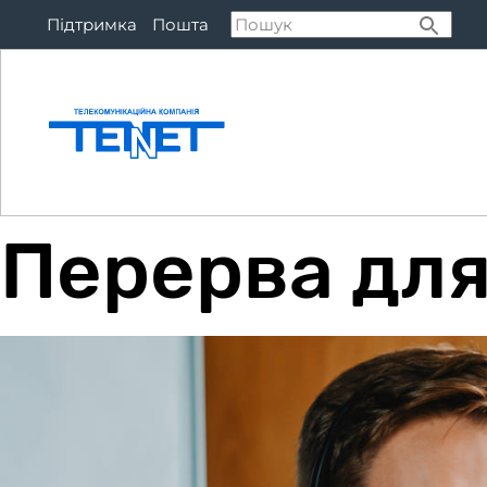
Підтримка
Пошта
Підключитися
Тар
Перерва для