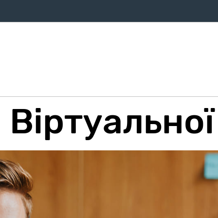
ифи
Оплата
Послуги
Про компанію
Магазин
Дом
 Віртуальної