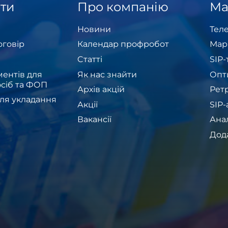
ти
Про компанію
Ма
Новини
Теле
оговір
Календар профробот
Мар
Cтатті
SIP
ентів для
Як нас знайти
Опт
сіб та ФОП
Архів акцій
Рет
ля укладання
Акції
SIP
Вакансії
Ана
Дод