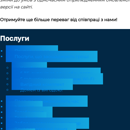
версії на сайті.
Отримуйте ще більше переваг від співпраці з нами!
Послуги
Приведи Друга
Послуги, що заощаджують гроші
Кешбек
5 ТБ-екранів за одну абонплату
5 гаджетів у міській мережі Wi-Fi
Вигідний комплект
Домен із вигодою!
Послуги, що економлять час
Інтернет
Телебачення
Телефонія
Забронювати міський номер
Канали передачі даних