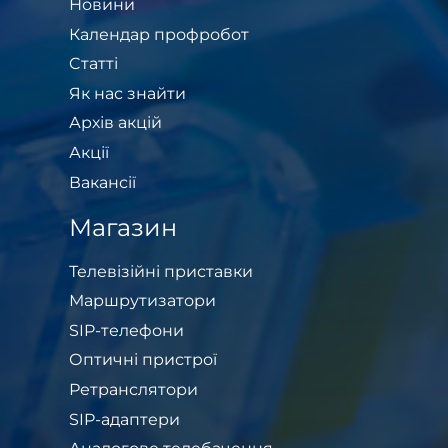
Новини
Календар профробот
Cтатті
Як нас знайти
Архів акцій
Акції
Вакансії
Магазин
Телевізійні приставки
Маршрутизатори
SIP-телефони
Оптичні пристрої
Ретранслятори
SIP-адаптери