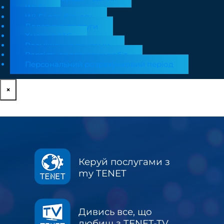
Wi-Fi
Wi-Fi для бізнесу
Додаткові послуги
Хмарна АТС
Розміщення реклами
Вартість додаткових робіт
Персональний розрахунковий період
×
Керуй послугами з
my TENET
Дивись все, що
любиш з TENET-TV