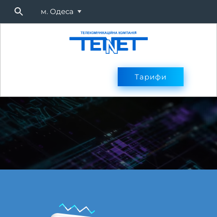
м. Одеса
Підключитися
Тарифи
Тарифи
Оплата
Послуг